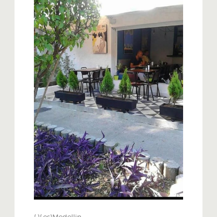
{:}{:es}Medellin,