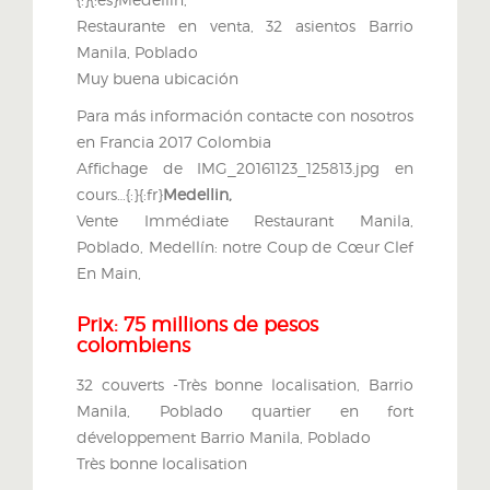
Restaurante en venta, 32 asientos Barrio
Manila, Poblado
Muy buena ubicación
Para más información contacte con nosotros
en Francia 2017 Colombia
Affichage de IMG_20161123_125813.jpg en
cours…{:}{:fr}
Medellin,
Vente
Immédiate
Restaurant
Manila
,
Poblado, Medellín: notre Coup de Cœur
Clef
En Mai
n
,
Prix: 75 millions de pesos
colombiens
32 couverts -Très bonne localisation, Barrio
Manila, Poblado quartier en fort
développement Barrio Manila, Poblado
Très bonne localisation