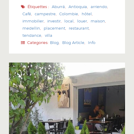
Étiquettes :
Aburrá
,
Antioquia
,
arriendo
,
Café
,
campestre
,
Colombie
,
hôtel
,
immobilier
,
investir
,
local
,
louer
,
maison
,
medellin
,
placement
,
restaurant
,
tendance
,
villa
Categories:
Blog
,
Blog Article
,
Info