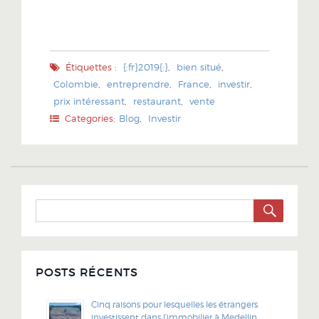
Étiquettes :
{:fr}2019{:}
,
bien situé
,
Colombie
,
entreprendre
,
France
,
investir
,
prix intéressant
,
restaurant
,
vente
Categories:
Blog
,
Investir
SEARC
Search
for:
POSTS RÉCENTS
Cinq raisons pour lesquelles les étrangers
investissent dans l’immobilier à Medellin