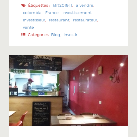
Étiquettes :
{:fr}2019{:}
,
à vendre
,
colombia
,
France
,
investissement
,
investisseur
,
restaurant
,
restaurateur
,
vente
Categories:
Blog
,
investir