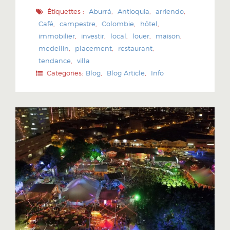
Étiquettes :
Aburrá
,
Antioquia
,
arriendo
,
Café
,
campestre
,
Colombie
,
hôtel
,
immobilier
,
investir
,
local
,
louer
,
maison
,
medellin
,
placement
,
restaurant
,
tendance
,
villa
Categories:
Blog
,
Blog Article
,
Info