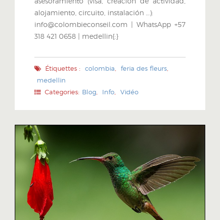
asesoramiento (visa, creación de actividad,
alojamiento, circuito, instalación …):
info@colombieconseil.com | WhatsApp +57
318 421 0658 | medellin{:}
Étiquettes :
colombia
,
feria des fleurs
,
medellin
Categories:
Blog
,
Info
,
Vidéo