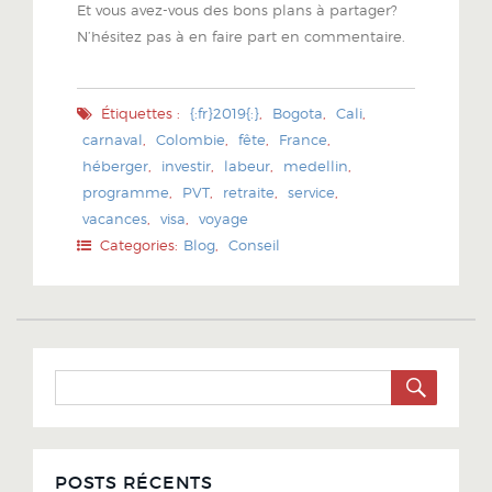
Et vous avez-vous des bons plans à partager?
N’hésitez pas à en faire part en commentaire.
Étiquettes :
{:fr}2019{:}
,
Bogota
,
Cali
,
carnaval
,
Colombie
,
fête
,
France
,
héberger
,
investir
,
labeur
,
medellin
,
programme
,
PVT
,
retraite
,
service
,
vacances
,
visa
,
voyage
Categories:
Blog
,
Conseil
SEARC
Search
for:
POSTS RÉCENTS