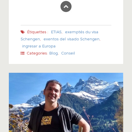
Étiquettes :
ETIAS
,
exemptés du visa
Schengen
,
exentos del visado Schengen
,
ingresar a Europa
Categories:
Blog
,
Conseil