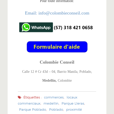
Pour toute information:
Email: info@colombieconseil.com
Colombie Conseil
Calle 12 # Cr 43d – 04, Barrio Manila, Poblado,
Medellín,
Colombie
Étiquettes :
commerces
,
locaux
commerciaux
,
medellin
,
Parque Lleras
,
Parque Poblado
,
Poblado
,
proximité