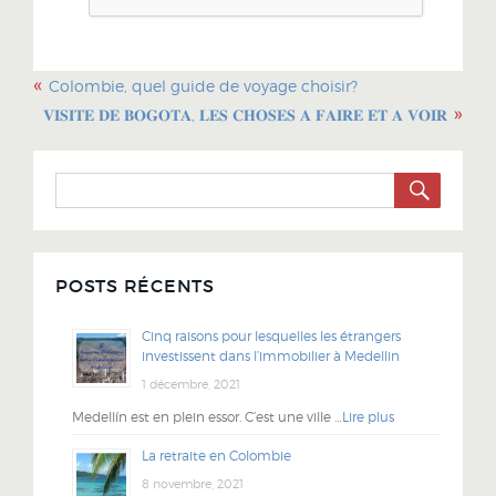
«
Colombie, quel guide de voyage choisir?
»
𝐕𝐈𝐒𝐈𝐓𝐄 𝐃𝐄 𝐁𝐎𝐆𝐎𝐓𝐀, 𝐋𝐄𝐒 𝐂𝐇𝐎𝐒𝐄𝐒 𝐀 𝐅𝐀𝐈𝐑𝐄 𝐄𝐓 𝐀 𝐕𝐎𝐈𝐑
SEARC
Search
for:
POSTS RÉCENTS
Cinq raisons pour lesquelles les étrangers
investissent dans l’immobilier à Medellin
1 décembre, 2021
Medellín est en plein essor. C’est une ville …
Lire plus
La retraite en Colombie
8 novembre, 2021