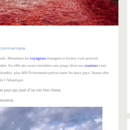
 commentaire
ignés: Désormais les
voyageurs
étrangers et locaux vont pouvoir
mbie. En effet des zones interdites aux jusqu’alors aux
touristes
vont
Colombie: plus 400 Événements prévus entre les deux pays. Autant dire
e l’Atlantique.
 pays qui jouit d’un très bon climat.
tination.