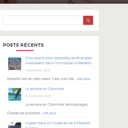
SEARCH
Search
for:
POSTS RÉCENTS
Cinq raisons pour lesquelles les étrangers
investissent dans l’immobilier à Medellin
1 décembre, 2021
Medellín est en plein essor. C’est une ville …
Lire plus
La retraite en Colombie
8 novembre, 2021
La retraite en Colombie, témoignages.
D’après les autorités …
Lire plus
Investir dans un mode de vie à Medellín,