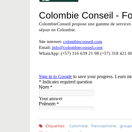
Étiquettes :
Colombie
,
francophone
,
group