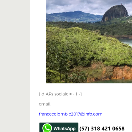
[Id APs-sociale = « 1 »]
email:
francecolombie2017@info.com