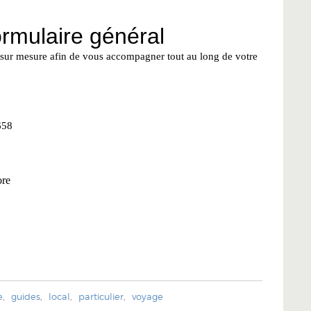
e
,
guides
,
local
,
particulier
,
voyage