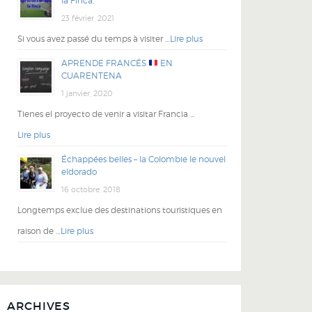
la Finca.
23 février, 2021
Si vous avez passé du temps à visiter …
Lire plus
APRENDE FRANCÉS
EN
CUARENTENA
1 janvier, 2020
Tienes el proyecto de venir a visitar Francia …
Lire plus
Échappées belles – la Colombie le nouvel
eldorado
16 octobre, 2018
Longtemps exclue des destinations touristiques en
raison de …
Lire plus
ARCHIVES